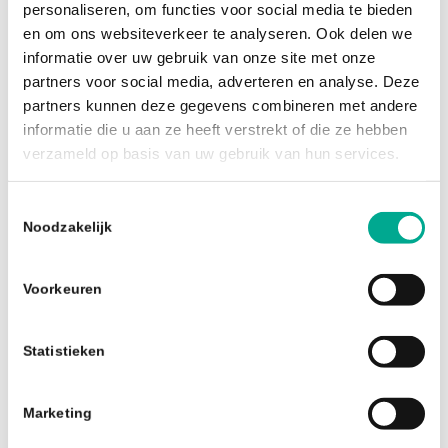
personaliseren, om functies voor social media te bieden
Becs IT Services B.V.
en om ons websiteverkeer te analyseren. Ook delen we
E-mail: info@becs.nl
informatie over uw gebruik van onze site met onze
partners voor social media, adverteren en analyse. Deze
partners kunnen deze gegevens combineren met andere
informatie die u aan ze heeft verstrekt of die ze hebben
verzameld op basis van uw gebruik van hun services.
Cookiebeleid
Toestemmingsselectie
Laatst bijgewerkt:
oktober 2025
Noodzakelijk
Geldig voor:
www.becs.nl
en
werkenbij.becs.nl
Voorkeuren
Inleiding
Statistieken
Dit cookiebeleid beschrijft hoe Becs IT
Services B.V. gebruikmaakt van cookies en
Marketing
vergelijkbare technologieën op haar