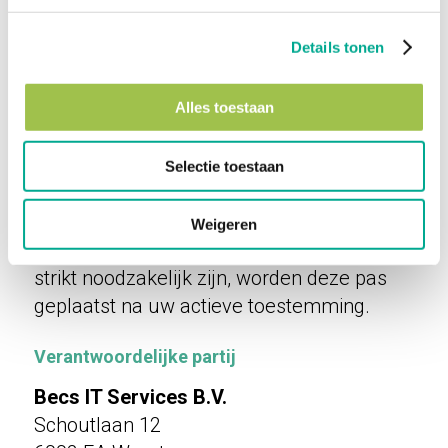
websites.
Het beleid is opgesteld in
Details tonen
overeenstemming met de Algemene
Verordening Gegevensbescherming (AVG)
Alles toestaan
en de Telecommunicatiewet.
Wij gebruiken cookies om onze websites
Selectie toestaan
goed te laten functioneren, het gebruik te
analyseren en onze marketingactiviteiten
Weigeren
te optimaliseren. Voor zover cookies niet
strikt noodzakelijk zijn, worden deze pas
geplaatst na uw actieve toestemming.
Verantwoordelijke partij
Becs IT Services B.V.
Schoutlaan 12